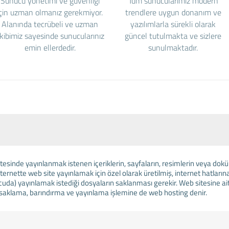
Sunucu yönetimi ve güvenliği
Tüm sunucularımız modern
için uzman olmanız gerekmiyor.
trendlere uygun donanım ve
Alanında tecrübeli ve uzman
yazılımlarla sürekli olarak
kibimiz sayesinde sunucularınız
güncel tutulmakta ve sizlere
emin ellerdedir.
sunulmaktadır.
tesinde yayınlanmak istenen içeriklerin, sayfaların, resimlerin veya doküm
ternette web site yayınlamak için özel olarak üretilmiş, internet hatlarına
cuda) yayınlamak istediği dosyaların saklanması gerekir. Web sitesine ait
i saklama, barındırma ve yayınlama işlemine de web hosting denir.