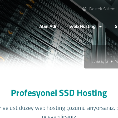
Destek Sistemi
Alan Adı
Web Hosting
S
Anasayfa
W
Profesyonel SSD Hosting
or ve üst düzey web hosting çözümü arıyorsanız, 
inceyebilirsiniz.