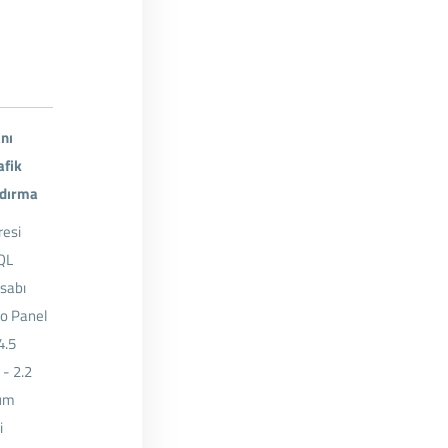
anı
afik
ndırma
resi
QL
esabı
o Panel
4.5
 - 2.2
lum
i