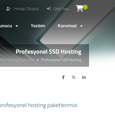
0
Hesap Oluştur
Giriş Yap
unucu
Yazılım
Kurumsal
Profesyonel SSD Hosting
eb Hosting Paketleri
Profesyonel SSD Hosting
profesyonel hosting paketlerimizi