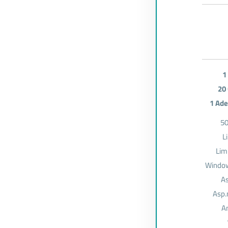
1
20 
1 Ade
50
L
Lim
Window
As
Asp.
A