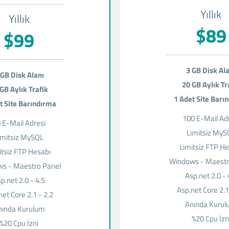
Yıllık
Yıllık
$89
$99
3 GB Disk Al
 GB Disk Alanı
20 GB Aylık Tr
GB Aylık Trafik
1 Adet Site Barı
t Site Barındırma
100 E-Mail Ad
 E-Mail Adresi
Limitsiz MyS
imitsiz MySQL
Limitsiz FTP H
itsiz FTP Hesabı
Windows - Maestr
s - Maestro Panel
Asp.net 2.0 - 
p.net 2.0 - 4.5
Asp.net Core 2.1
net Core 2.1 - 2.2
Anında Kuru
nında Kurulum
%20 Cpu İzn
%20 Cpu İzni