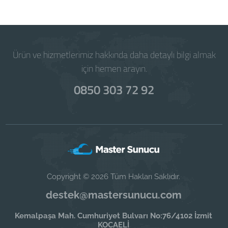
Ürün ve hizmetlerimiz hakkında daha detaylı bilgi almak
için hemen arayın.
0850 303 72 92
Copyright © 2026 Tüm Hakları Saklıdır.
destek@mastersunucu.com
Kemalpaşa Mah. Cumhuriyet Bulvarı No:76/4102 İzmit
KOCAELİ