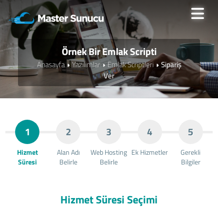
Örnek Bir Emlak Scripti
Anasayfa
Yazılımlar
Emlak Scriptleri
Sipariş
Ver
1
2
3
4
5
Hizmet
Alan Adı
Web Hosting
Ek Hizmetler
Gerekli
Süresi
Belirle
Belirle
Bilgiler
Hizmet Süresi Seçimi